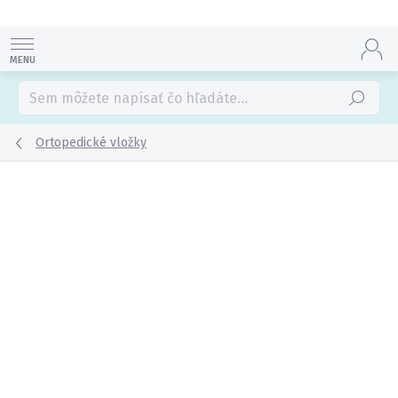
Prejsť
na
obsah
Hľadať
Ortopedické vložky