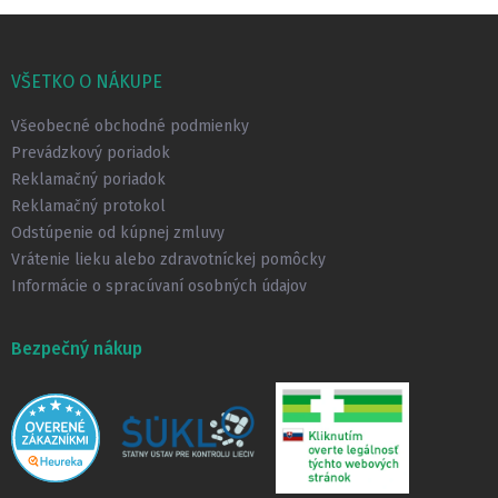
Z
á
p
VŠETKO O NÁKUPE
ä
t
Všeobecné obchodné podmienky
i
Prevádzkový poriadok
e
Reklamačný poriadok
Reklamačný protokol
Odstúpenie od kúpnej zmluvy
Vrátenie lieku alebo zdravotníckej pomôcky
Informácie o spracúvaní osobných údajov
Bezpečný nákup