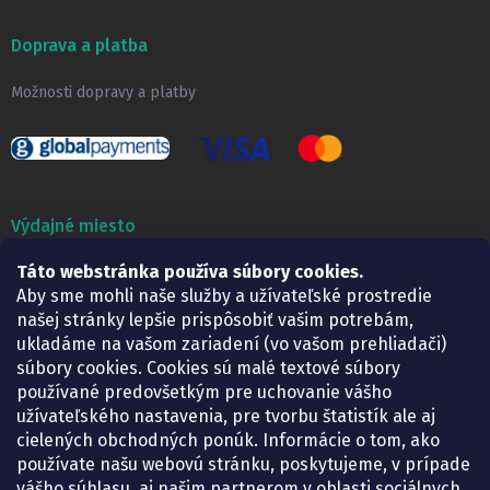
Doprava a platba
Možnosti dopravy a platby
Výdajné miesto
Táto webstránka používa súbory cookies.
Lekáreň ADONAI
Košice – Smetanova 2
Aby sme mohli naše služby a užívateľské prostredie
Pondelok:
07.30 – 15.30 h.
našej stránky lepšie prispôsobiť vašim potrebám,
Utorok:
07.30 – 16.00 h.
ukladáme na vašom zariadení (vo vašom prehliadači)
Streda:
07.30 – 16.00 h.
súbory cookies. Cookies sú malé textové súbory
Štvrtok:
07.30 – 15.30 h.
používané predovšetkým pre uchovanie vášho
Piatok:
07.30 – 15.30 h.
užívateľského nastavenia, pre tvorbu štatistík ale aj
cielených obchodných ponúk. Informácie o tom, ako
KONTAKT
používate našu webovú stránku, poskytujeme, v prípade
vášho súhlasu, aj našim partnerom v oblasti sociálnych