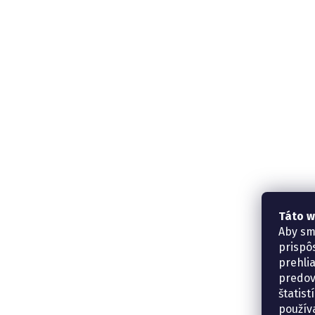
Táto w
Aby sm
prispô
prehli
predov
štatis
použív