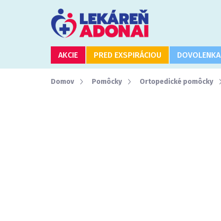
Prejsť
na
obsah
AKCIE
PRED EXSPIRÁCIOU
DOVOLENKA
Domov
Pomôcky
Ortopedické pomôcky