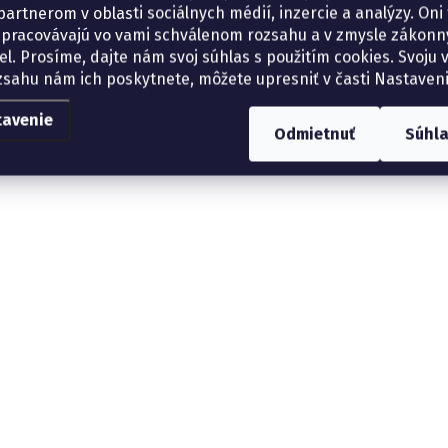
artnerom v oblasti sociálnych médií, inzercie a analýzy. Oni 
spracovávajú vo vami schválenom rozsahu a v zmysle zákon
el. Prosíme, dajte nám svoj súhlas s použitím cookies. Svoju v
zsahu nám ich poskytnete, môžete upresniť v časti Nastaveni
tavenie
Odmietnuť
Súhl