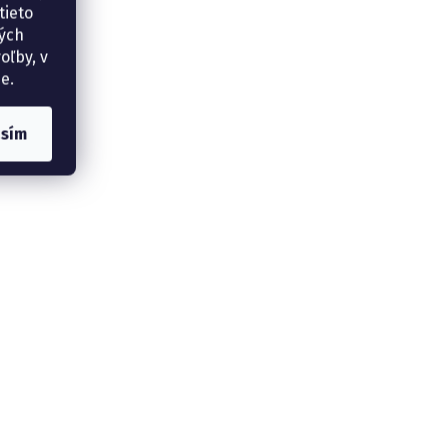
tieto
ných
oľby, v
e.
asím