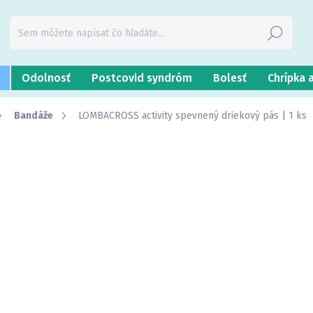
Hľadať
Odolnosť
Postcovid syndróm
Bolesť
Chrípka 
Bandáže
LOMBACROSS activity spevnený driekový pás | 1 ks