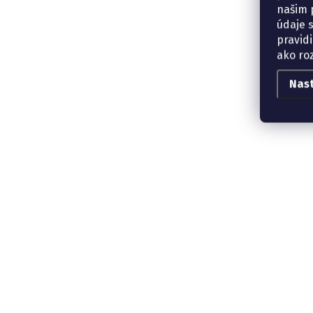
našim p
údaje 
pravidi
ako ro
Nas