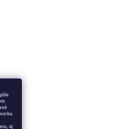
epšie
šom
vané
tvorbu
su, aj