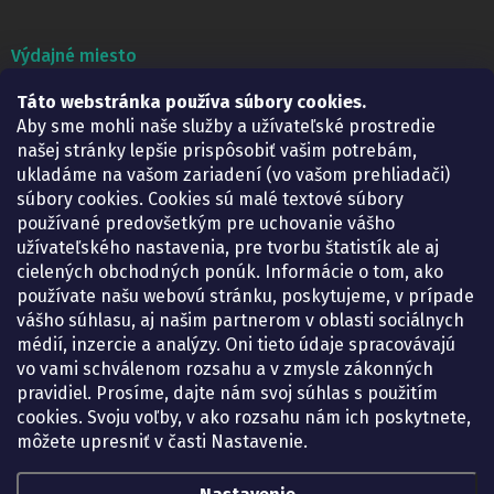
Výdajné miesto
Táto webstránka používa súbory cookies.
Lekáreň ADONAI
Košice – Smetanova 2
Aby sme mohli naše služby a užívateľské prostredie
Pondelok:
07.30 – 15.30 h.
našej stránky lepšie prispôsobiť vašim potrebám,
Utorok:
07.30 – 16.00 h.
ukladáme na vašom zariadení (vo vašom prehliadači)
Streda:
07.30 – 16.00 h.
súbory cookies. Cookies sú malé textové súbory
Štvrtok:
07.30 – 15.30 h.
používané predovšetkým pre uchovanie vášho
Piatok:
07.30 – 15.30 h.
užívateľského nastavenia, pre tvorbu štatistík ale aj
cielených obchodných ponúk. Informácie o tom, ako
KONTAKT
používate našu webovú stránku, poskytujeme, v prípade
vášho súhlasu, aj našim partnerom v oblasti sociálnych
eshop
@
lekarenadonai.sk
médií, inzercie a analýzy. Oni tieto údaje spracovávajú
+421 948 203 203
vo vami schválenom rozsahu a v zmysle zákonných
pravidiel. Prosíme, dajte nám svoj súhlas s použitím
Nájdete nás na Facebooku.
cookies. Svoju voľby, v ako rozsahu nám ich poskytnete,
lekarenadonai/
môžete upresniť v časti Nastavenie.