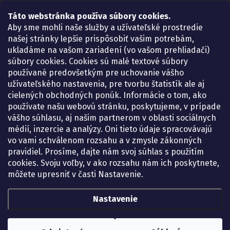
Táto webstránka používa súbory cookies.
Lekáreň ADONAI
Košice – Smetanova 2
Aby sme mohli naše služby a užívateľské prostredie
Pondelok:
07.30 – 15.30 h.
našej stránky lepšie prispôsobiť vašim potrebám,
Utorok:
07.30 – 16.00 h.
ukladáme na vašom zariadení (vo vašom prehliadači)
Streda:
07.30 – 16.00 h.
súbory cookies. Cookies sú malé textové súbory
Štvrtok:
07.30 – 15.30 h.
používané predovšetkým pre uchovanie vášho
Piatok:
07.30 – 15.30 h.
užívateľského nastavenia, pre tvorbu štatistík ale aj
cielených obchodných ponúk. Informácie o tom, ako
KONTAKT
používate našu webovú stránku, poskytujeme, v prípade
vášho súhlasu, aj našim partnerom v oblasti sociálnych
eshop
@
lekarenadonai.sk
médií, inzercie a analýzy. Oni tieto údaje spracovávajú
+421 948 203 203
vo vami schválenom rozsahu a v zmysle zákonných
pravidiel. Prosíme, dajte nám svoj súhlas s použitím
Nájdete nás na Facebooku.
cookies. Svoju voľby, v ako rozsahu nám ich poskytnete,
lekarenadonai/
môžete upresniť v časti Nastavenie.
Nastavenie
Copyright 2026
Lekáreň ADONAI – online lekáreň
. Všetky práva vyhradené.