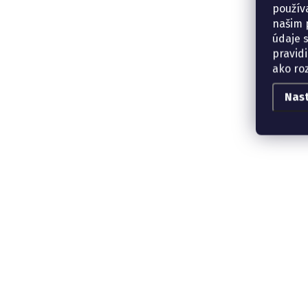
použív
našim p
údaje 
pravidi
ako ro
Nas