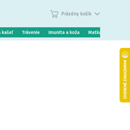
Prázdny košík
Nákupný
košík
a kašeľ
Trávenie
Imunita a koža
Matka a dieťa
P