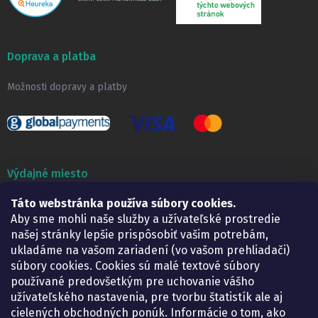
Doprava a platba
Možnosti dopravy a platby
Výdajné miesto
Táto webstránka používa súbory cookies.
Lekáreň ADONAI
Košice – Smetanova 2
Aby sme mohli naše služby a užívateľské prostredie
Pondelok:
07.30 – 15.30 h.
našej stránky lepšie prispôsobiť vašim potrebám,
Utorok:
07.30 – 16.00 h.
ukladáme na vašom zariadení (vo vašom prehliadači)
Streda:
07.30 – 16.00 h.
súbory cookies. Cookies sú malé textové súbory
Štvrtok:
07.30 – 15.30 h.
používané predovšetkým pre uchovanie vášho
Piatok:
07.30 – 15.30 h.
užívateľského nastavenia, pre tvorbu štatistík ale aj
cielených obchodných ponúk. Informácie o tom, ako
KONTAKT