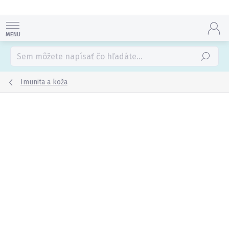
Prejsť
na
obsah
Hľadať
Imunita a koža