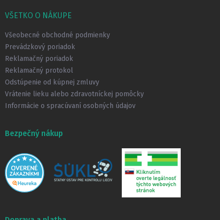
á
p
VŠETKO O NÁKUPE
ä
t
Všeobecné obchodné podmienky
i
Prevádzkový poriadok
e
Reklamačný poriadok
Reklamačný protokol
Odstúpenie od kúpnej zmluvy
Vrátenie lieku alebo zdravotníckej pomôcky
Informácie o spracúvaní osobných údajov
Bezpečný nákup
Doprava a platba