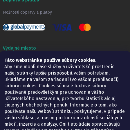
Možnosti dopravy a platby
Výdajné miesto
Lekáreň ADONAI
Táto webstránka používa súbory cookies.
Košice – Smetanova 2
Aby sme mohli naše služby a užívateľské prostredie
Pondelok:
07.30 – 15.30 h.
našej stránky lepšie prispôsobiť vašim potrebám,
Utorok:
07.30 – 16.00 h.
ukladáme na vašom zariadení (vo vašom prehliadači)
Streda:
07.30 – 16.00 h.
súbory cookies. Cookies sú malé textové súbory
Štvrtok:
07.30 – 15.30 h.
používané predovšetkým pre uchovanie vášho
Piatok:
07.30 – 15.30 h.
užívateľského nastavenia, pre tvorbu štatistík ale aj
cielených obchodných ponúk. Informácie o tom, ako
KONTAKT
používate našu webovú stránku, poskytujeme, v prípade
vášho súhlasu, aj našim partnerom v oblasti sociálnych
eshop
@
lekarenadonai.sk
médií, inzercie a analýzy. Oni tieto údaje spracovávajú
+421 948 203 203