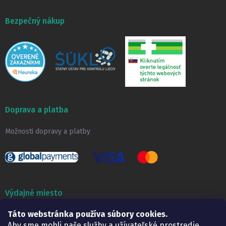
Bezpečný nákup
Doprava a platba
Možnosti dopravy a platby
Výdajné miesto
Táto webstránka používa súbory cookies.
Lekáreň ADONAI
Košice – Smetanova 2
Aby sme mohli naše služby a užívateľské prostredie