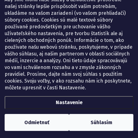
Pondelok:
07.30 – 15.30 h.
našej stránky lepšie prispôsobiť vašim potrebám,
Utorok:
07.30 – 16.00 h.
ukladáme na vašom zariadení (vo vašom prehliadači)
Streda:
07.30 – 16.00 h.
súbory cookies. Cookies sú malé textové súbory
Štvrtok:
07.30 – 15.30 h.
používané predovšetkým pre uchovanie vášho
Piatok:
07.30 – 15.30 h.
užívateľského nastavenia, pre tvorbu štatistík ale aj
cielených obchodných ponúk. Informácie o tom, ako
KONTAKT
používate našu webovú stránku, poskytujeme, v prípade
vášho súhlasu, aj našim partnerom v oblasti sociálnych
eshop
@
lekarenadonai.sk
médií, inzercie a analýzy. Oni tieto údaje spracovávajú
+421 948 203 203
vo vami schválenom rozsahu a v zmysle zákonných
pravidiel. Prosíme, dajte nám svoj súhlas s použitím
Nájdete nás na Facebooku.
cookies. Svoju voľby, v ako rozsahu nám ich poskytnete,
lekarenadonai/
môžete upresniť v časti Nastavenie.
Nastavenie
Copyright 2026
Lekáreň ADONAI – online lekáreň
. Všetky práva vyhradené.
Upraviť nastavenie cookies
Odmietnuť
Súhlasím
Vytvoril Shoptet