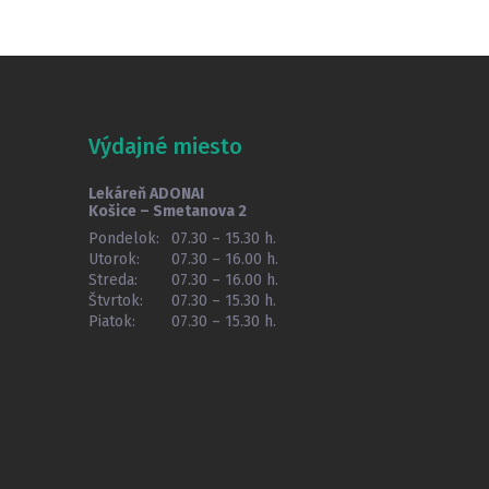
Výdajné miesto
Lekáreň ADONAI
Košice – Smetanova 2
Pondelok:
07.30 – 15.30 h.
Utorok:
07.30 – 16.00 h.
Streda:
07.30 – 16.00 h.
Štvrtok:
07.30 – 15.30 h.
Piatok:
07.30 – 15.30 h.