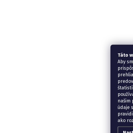
Táto w
Aby sm
prispô
prehli
predov
štatis
použív
našim p
údaje 
pravidi
ako ro
Nas