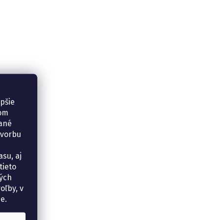
epšie
šom
vané
tvorbu
su, aj
tieto
ných
oľby, v
e.