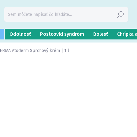
Hľadať
Odolnosť
Postcovid syndróm
Bolesť
Chrípka 
ERMA Atoderm Sprchový krém | 1 l