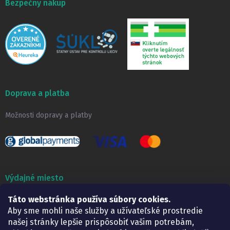
Bezpečný nákup
Doprava a platba
Možnosti dopravy a platby
Výdajné miesto
Táto webstránka používa súbory cookies.
Lekáreň ADONAI
Košice – Smetanova 2
Aby sme mohli naše služby a užívateľské prostredie
Pondelok:
07.30 – 15.30 h.
našej stránky lepšie prispôsobiť vašim potrebám,
Utorok:
07.30 – 16.00 h.