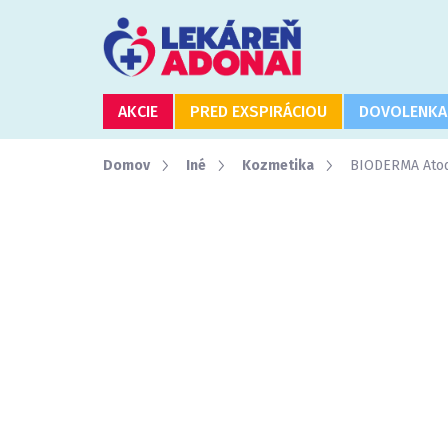
Prejsť
na
obsah
AKCIE
PRED EXSPIRÁCIOU
DOVOLENKA
Domov
Iné
Kozmetika
BIODERMA Atode