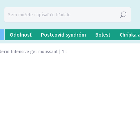
Hľadať
Odolnosť
Postcovid syndróm
Bolesť
Chrípka 
rm Intensive gel moussant | 1 l