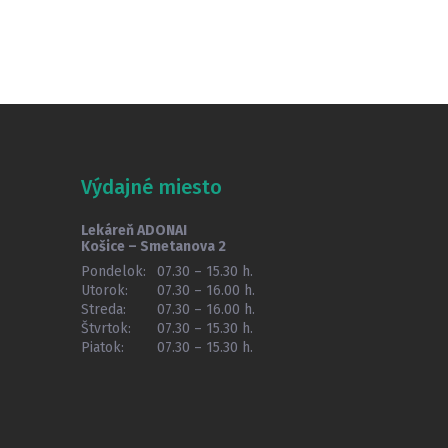
Výdajné miesto
Lekáreň ADONAI
Košice – Smetanova 2
Pondelok:
07.30 – 15.30 h.
Utorok:
07.30 – 16.00 h.
Streda:
07.30 – 16.00 h.
Štvrtok:
07.30 – 15.30 h.
Piatok:
07.30 – 15.30 h.