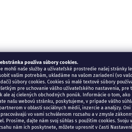
ebstránka používa súbory cookies.
e mohli naše služby a užívateľské prostredie našej stránky l
sobiť vašim potrebám, ukladáme na vašom zariadení (vo va
adači) súbory cookies. Cookies sú malé textové súbory použí
šetkým pre uchovanie vášho užívateľského nastavenia, pre 
tík ale aj cielených obchodných ponúk. Informácie o tom, ako
ate našu webovú stránku, poskytujeme, v prípade vášho súhla
artnerom v oblasti sociálnych médií, inzercie a analýzy. Oni 
spracovávajú vo vami schválenom rozsahu a v zmysle zákon
el. Prosíme, dajte nám svoj súhlas s použitím cookies. Svoju v
zsahu nám ich poskytnete, môžete upresniť v časti Nastaveni