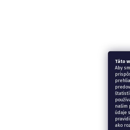
Táto w
Aby sm
prispô
prehli
predov
štatis
použív
našim p
údaje 
pravidi
ako ro