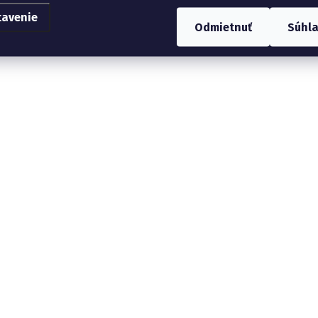
tavenie
Odmietnuť
Súhl