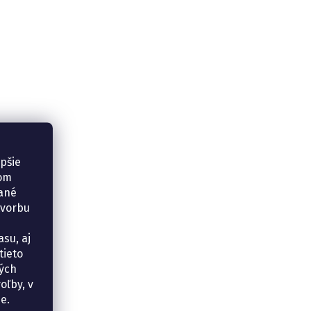
epšie
šom
vané
tvorbu
su, aj
tieto
ných
oľby, v
e.