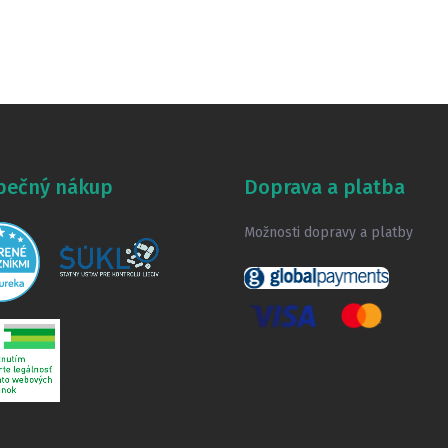
pečný nákup
Doprava a platba
Možnosti dopravy a platby