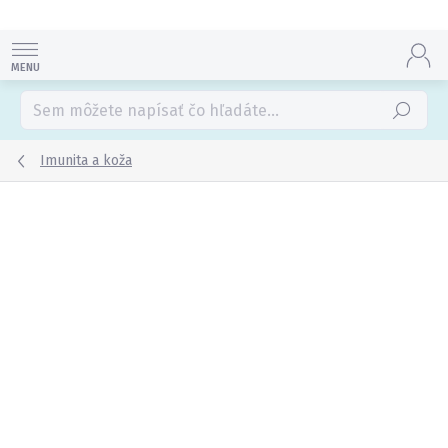
Prejsť
na
obsah
Hľadať
Imunita a koža