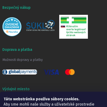
Bezpečný nákup
Doprava a platba
Možnosti dopravy a platby
Výdajné miesto
Táto webstránka používa súbory cookies.
Lekáreň ADONAI
Košice – Smetanova 2
Aby sme mohli naše služby a užívateľské prostredie