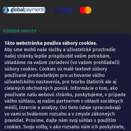
Výdajné miesto
Táto webstránka používa súbory cookies.
Lekáreň ADONAI
Košice – Smetanova 2
Aby sme mohli naše služby a užívateľské prostredie
Pondelok:
07.30 – 15.30 h.
našej stránky lepšie prispôsobiť vašim potrebám,
Utorok:
07.30 – 16.00 h.
ukladáme na vašom zariadení (vo vašom prehliadači)
Streda:
07.30 – 16.00 h.
súbory cookies. Cookies sú malé textové súbory
Štvrtok:
07.30 – 15.30 h.
používané predovšetkým pre uchovanie vášho
Piatok:
07.30 – 15.30 h.
užívateľského nastavenia, pre tvorbu štatistík ale aj
cielených obchodných ponúk. Informácie o tom, ako
KONTAKT
používate našu webovú stránku, poskytujeme, v prípade
vášho súhlasu, aj našim partnerom v oblasti sociálnych
eshop
@
lekarenadonai.sk
médií, inzercie a analýzy. Oni tieto údaje spracovávajú
+421 948 203 203
vo vami schválenom rozsahu a v zmysle zákonných
pravidiel. Prosíme, dajte nám svoj súhlas s použitím
Nájdete nás na Facebooku.
cookies. Svoju voľby, v ako rozsahu nám ich poskytnete,
lekarenadonai/