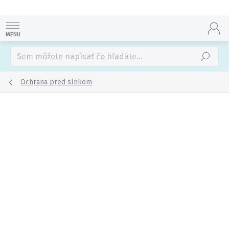
Prejsť
na
obsah
Hľadať
Ochrana pred slnkom