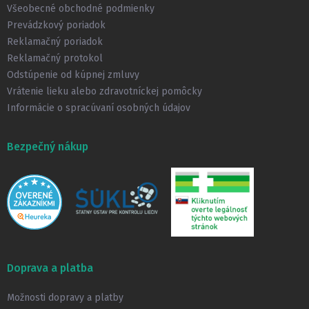
t
Všeobecné obchodné podmienky
i
Prevádzkový poriadok
e
Reklamačný poriadok
Reklamačný protokol
Odstúpenie od kúpnej zmluvy
Vrátenie lieku alebo zdravotníckej pomôcky
Informácie o spracúvaní osobných údajov
Bezpečný nákup
Doprava a platba
Možnosti dopravy a platby