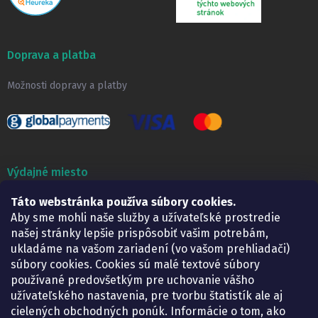
Doprava a platba
Možnosti dopravy a platby
Výdajné miesto
Lekáreň ADONAI
Táto webstránka používa súbory cookies.
Košice – Smetanova 2
Aby sme mohli naše služby a užívateľské prostredie
Pondelok:
07.30 – 15.30 h.
našej stránky lepšie prispôsobiť vašim potrebám,
Utorok:
07.30 – 16.00 h.
ukladáme na vašom zariadení (vo vašom prehliadači)
Streda:
07.30 – 16.00 h.
súbory cookies. Cookies sú malé textové súbory
Štvrtok:
07.30 – 15.30 h.
používané predovšetkým pre uchovanie vášho
Piatok:
07.30 – 15.30 h.
užívateľského nastavenia, pre tvorbu štatistík ale aj
cielených obchodných ponúk. Informácie o tom, ako
KONTAKT