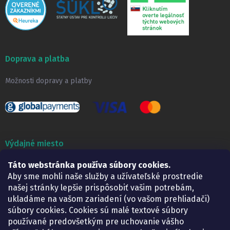
Doprava a platba
Možnosti dopravy a platby
Výdajné miesto
Lekáreň ADONAI
Táto webstránka používa súbory cookies.
Košice – Smetanova 2
Aby sme mohli naše služby a užívateľské prostredie
Pondelok:
07.30 – 15.30 h.
našej stránky lepšie prispôsobiť vašim potrebám,
Utorok:
07.30 – 16.00 h.
ukladáme na vašom zariadení (vo vašom prehliadači)
Streda:
07.30 – 16.00 h.
súbory cookies. Cookies sú malé textové súbory
Štvrtok:
07.30 – 15.30 h.
používané predovšetkým pre uchovanie vášho
Piatok:
07.30 – 15.30 h.