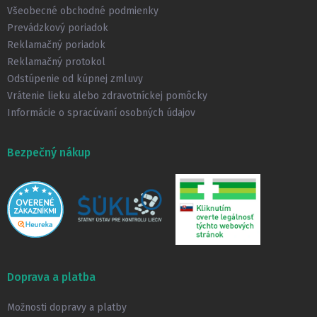
t
Všeobecné obchodné podmienky
i
Prevádzkový poriadok
e
Reklamačný poriadok
Reklamačný protokol
Odstúpenie od kúpnej zmluvy
Vrátenie lieku alebo zdravotníckej pomôcky
Informácie o spracúvaní osobných údajov
Bezpečný nákup
Doprava a platba
Možnosti dopravy a platby