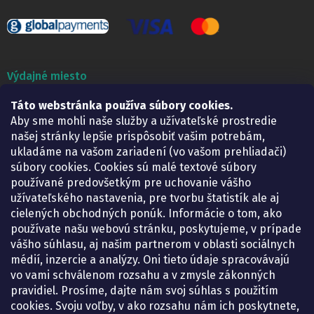
Výdajné miesto
Lekáreň ADONAI
Táto webstránka používa súbory cookies.
Košice – Smetanova 2
Aby sme mohli naše služby a užívateľské prostredie
Pondelok:
07.30 – 15.30 h.
našej stránky lepšie prispôsobiť vašim potrebám,
Utorok:
07.30 – 16.00 h.
ukladáme na vašom zariadení (vo vašom prehliadači)
Streda:
07.30 – 16.00 h.
súbory cookies. Cookies sú malé textové súbory
Štvrtok:
07.30 – 15.30 h.
používané predovšetkým pre uchovanie vášho
Piatok:
07.30 – 15.30 h.
užívateľského nastavenia, pre tvorbu štatistík ale aj
cielených obchodných ponúk. Informácie o tom, ako
KONTAKT
používate našu webovú stránku, poskytujeme, v prípade
vášho súhlasu, aj našim partnerom v oblasti sociálnych
eshop
@
lekarenadonai.sk
médií, inzercie a analýzy. Oni tieto údaje spracovávajú
+421 948 203 203
vo vami schválenom rozsahu a v zmysle zákonných
pravidiel. Prosíme, dajte nám svoj súhlas s použitím
Nájdete nás na Facebooku.
cookies. Svoju voľby, v ako rozsahu nám ich poskytnete,
lekarenadonai/