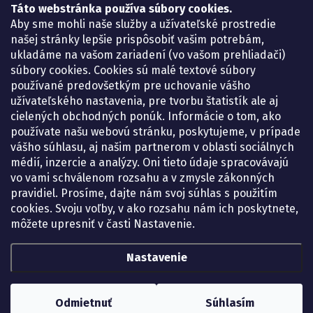
Táto webstránka používa súbory cookies.
Lekáreň ADONAI
Košice – Smetanova 2
Aby sme mohli naše služby a užívateľské prostredie
Pondelok:
07.30 – 15.30 h.
našej stránky lepšie prispôsobiť vašim potrebám,
Utorok:
07.30 – 16.00 h.
ukladáme na vašom zariadení (vo vašom prehliadači)
Streda:
07.30 – 16.00 h.
súbory cookies. Cookies sú malé textové súbory
Štvrtok:
07.30 – 15.30 h.
používané predovšetkým pre uchovanie vášho
Piatok:
07.30 – 15.30 h.
užívateľského nastavenia, pre tvorbu štatistík ale aj
cielených obchodných ponúk. Informácie o tom, ako
KONTAKT
používate našu webovú stránku, poskytujeme, v prípade
vášho súhlasu, aj našim partnerom v oblasti sociálnych
eshop
@
lekarenadonai.sk
médií, inzercie a analýzy. Oni tieto údaje spracovávajú
+421 948 203 203
vo vami schválenom rozsahu a v zmysle zákonných
pravidiel. Prosíme, dajte nám svoj súhlas s použitím
Nájdete nás na Facebooku.
cookies. Svoju voľby, v ako rozsahu nám ich poskytnete,
lekarenadonai/
môžete upresniť v časti Nastavenie.
Nastavenie
Copyright 2026
Lekáreň ADONAI – online lekáreň
. Všetky práva vyhradené.
Upraviť nastavenie cookies
Odmietnuť
Súhlasím