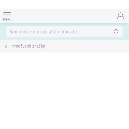
Prejsť
na
obsah
Hľadať
Predávané značky