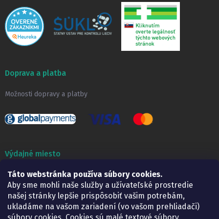
Doprava a platba
Možnosti dopravy a platby
Výdajné miesto
Táto webstránka používa súbory cookies.
Lekáreň ADONAI
Košice – Smetanova 2
Aby sme mohli naše služby a užívateľské prostredie
Pondelok:
07.30 – 15.30 h.
našej stránky lepšie prispôsobiť vašim potrebám,
Utorok:
07.30 – 16.00 h.
ukladáme na vašom zariadení (vo vašom prehliadači)
Streda:
07.30 – 16.00 h.
súbory cookies. Cookies sú malé textové súbory