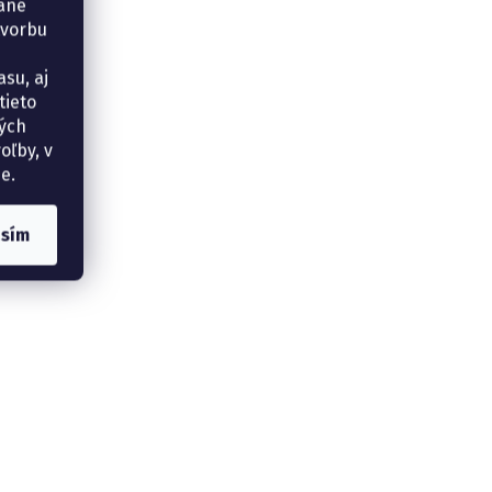
vané
tvorbu
su, aj
tieto
ných
oľby, v
e.
asím