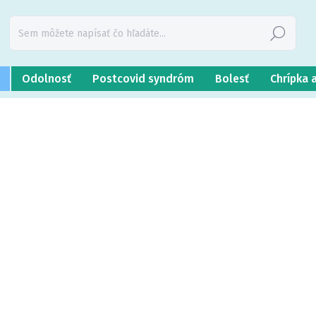
Hľadať
Odolnosť
Postcovid syndróm
Bolesť
Chrípka 