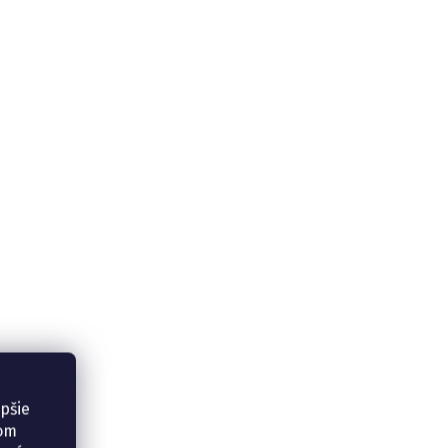
epšie
šom