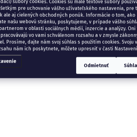
adači) súbory cookies. Cookies sú malé textové súbory použí
šetkým pre uchovanie vášho užívateľského nastavenia, pre 
tík ale aj cielených obchodných ponúk. Informácie o tom, ako
ate našu webovú stránku, poskytujeme, v prípade vášho súhla
artnerom v oblasti sociálnych médií, inzercie a analýzy. Oni 
spracovávajú vo vami schválenom rozsahu a v zmysle zákon
el. Prosíme, dajte nám svoj súhlas s použitím cookies. Svoju v
zsahu nám ich poskytnete, môžete upresniť v časti Nastaveni
tavenie
Odmietnuť
Súhl