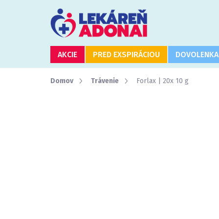
Prejsť
na
obsah
AKCIE
PRED EXSPIRÁCIOU
DOVOLENKA
Domov
Trávenie
Forlax | 20x 10 g