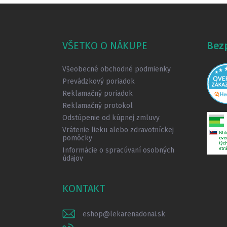
Z
á
p
ä
VŠETKO O NÁKUPE
Bez
t
i
Všeobecné obchodné podmienky
e
Prevádzkový poriadok
Reklamačný poriadok
Reklamačný protokol
Odstúpenie od kúpnej zmluvy
Vrátenie lieku alebo zdravotníckej
pomôcky
Informácie o spracúvaní osobných
údajov
KONTAKT
eshop
@
lekarenadonai.sk