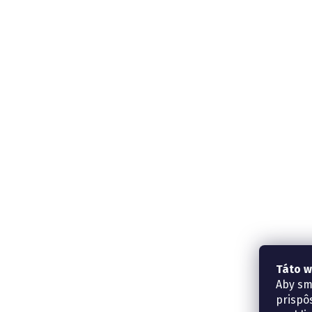
Táto w
Aby sm
prispô