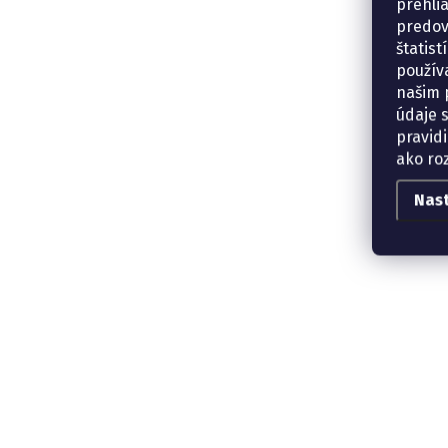
prehli
predov
štatis
použív
našim p
údaje 
pravidi
ako ro
Nas