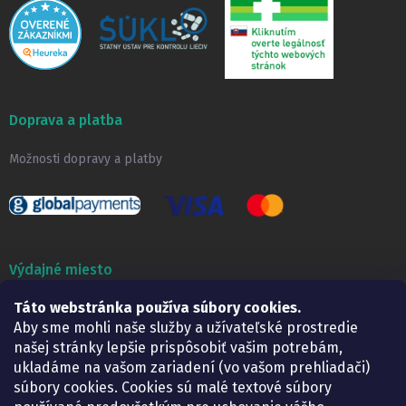
Doprava a platba
Možnosti dopravy a platby
Výdajné miesto
Táto webstránka používa súbory cookies.
Lekáreň ADONAI
Košice – Smetanova 2
Aby sme mohli naše služby a užívateľské prostredie
Pondelok:
07.30 – 15.30 h.
našej stránky lepšie prispôsobiť vašim potrebám,
Utorok:
07.30 – 16.00 h.
ukladáme na vašom zariadení (vo vašom prehliadači)
Streda:
07.30 – 16.00 h.
súbory cookies. Cookies sú malé textové súbory
Štvrtok:
07.30 – 15.30 h.