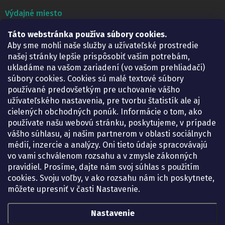
Výdajné miesto
Táto webstránka používa súbory cookies.
Lekáreň ADONAI
Košice – Smetanova 2
Aby sme mohli naše služby a užívateľské prostredie
Pondelok:
07.30 – 15.30 h.
našej stránky lepšie prispôsobiť vašim potrebám,
Utorok:
07.30 – 16.00 h.
ukladáme na vašom zariadení (vo vašom prehliadači)
Streda:
07.30 – 16.00 h.
súbory cookies. Cookies sú malé textové súbory
Štvrtok:
07.30 – 15.30 h.
používané predovšetkým pre uchovanie vášho
Piatok:
07.30 – 15.30 h.
užívateľského nastavenia, pre tvorbu štatistík ale aj
cielených obchodných ponúk. Informácie o tom, ako
KONTAKT
používate našu webovú stránku, poskytujeme, v prípade
vášho súhlasu, aj našim partnerom v oblasti sociálnych
eshop
@
lekarenadonai.sk
médií, inzercie a analýzy. Oni tieto údaje spracovávajú
+421 948 203 203
vo vami schválenom rozsahu a v zmysle zákonných
pravidiel. Prosíme, dajte nám svoj súhlas s použitím
Nájdete nás na Facebooku.
cookies. Svoju voľby, v ako rozsahu nám ich poskytnete,
lekarenadonai/
môžete upresniť v časti Nastavenie.
Nastavenie