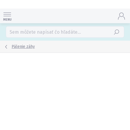
Prejsť
na
obsah
Hľadať
Pálenie záhy