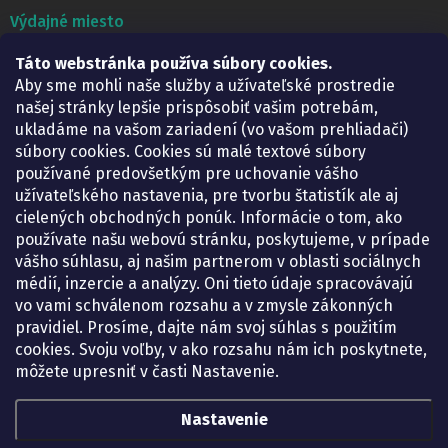
Výdajné miesto
Táto webstránka používa súbory cookies.
Lekáreň ADONAI
Košice – Smetanova 2
Aby sme mohli naše služby a užívateľské prostredie
Pondelok:
07.30 – 15.30 h.
našej stránky lepšie prispôsobiť vašim potrebám,
Utorok:
07.30 – 16.00 h.
ukladáme na vašom zariadení (vo vašom prehliadači)
Streda:
07.30 – 16.00 h.
súbory cookies. Cookies sú malé textové súbory
Štvrtok:
07.30 – 15.30 h.
používané predovšetkým pre uchovanie vášho
Piatok:
07.30 – 15.30 h.
užívateľského nastavenia, pre tvorbu štatistík ale aj
cielených obchodných ponúk. Informácie o tom, ako
KONTAKT
používate našu webovú stránku, poskytujeme, v prípade
vášho súhlasu, aj našim partnerom v oblasti sociálnych
eshop
@
lekarenadonai.sk
médií, inzercie a analýzy. Oni tieto údaje spracovávajú
+421 948 203 203
vo vami schválenom rozsahu a v zmysle zákonných
pravidiel. Prosíme, dajte nám svoj súhlas s použitím
Nájdete nás na Facebooku.
cookies. Svoju voľby, v ako rozsahu nám ich poskytnete,
lekarenadonai/
môžete upresniť v časti Nastavenie.
Nastavenie