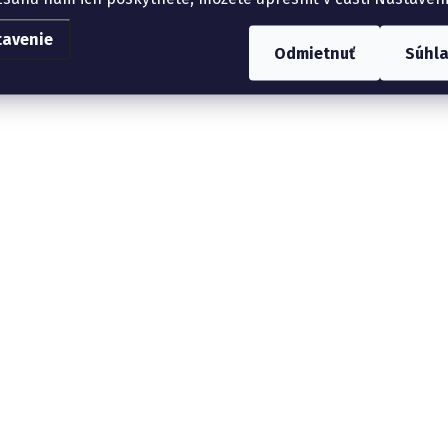
tavenie
Odmietnuť
Súhl