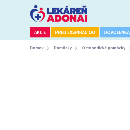
Prejsť
na
obsah
AKCIE
PRED EXSPIRÁCIOU
DOVOLENKA
Domov
Pomôcky
Ortopedické pomôcky