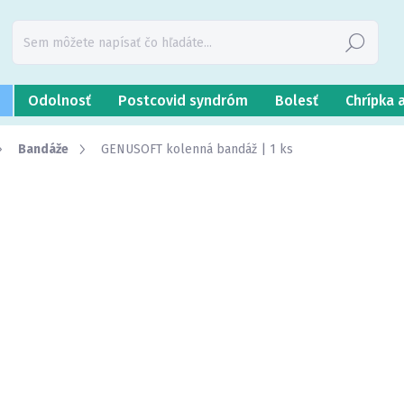
Hľadať
Odolnosť
Postcovid syndróm
Bolesť
Chrípka 
Bandáže
GENUSOFT kolenná bandáž | 1 ks