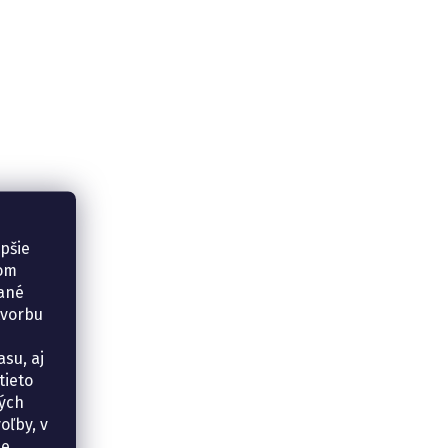
epšie
šom
vané
tvorbu
su, aj
tieto
ných
oľby, v
e.