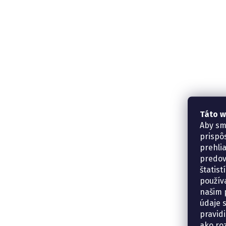
Táto w
Aby sm
prispô
prehli
predov
štatis
použív
našim p
údaje 
pravidi
ako ro