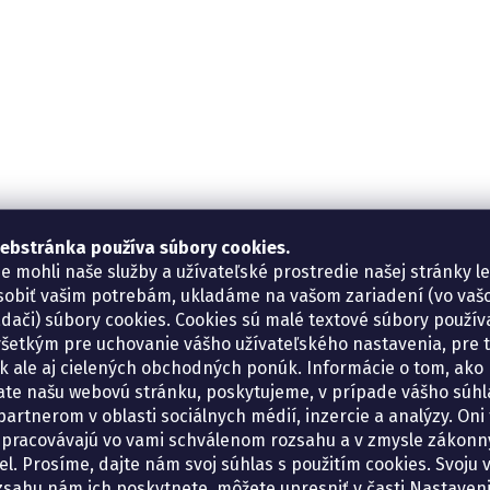
ebstránka používa súbory cookies.
e mohli naše služby a užívateľské prostredie našej stránky l
sobiť vašim potrebám, ukladáme na vašom zariadení (vo va
adači) súbory cookies. Cookies sú malé textové súbory použí
šetkým pre uchovanie vášho užívateľského nastavenia, pre 
tík ale aj cielených obchodných ponúk. Informácie o tom, ako
ate našu webovú stránku, poskytujeme, v prípade vášho súhla
artnerom v oblasti sociálnych médií, inzercie a analýzy. Oni 
spracovávajú vo vami schválenom rozsahu a v zmysle zákon
el. Prosíme, dajte nám svoj súhlas s použitím cookies. Svoju v
zsahu nám ich poskytnete, môžete upresniť v časti Nastaveni