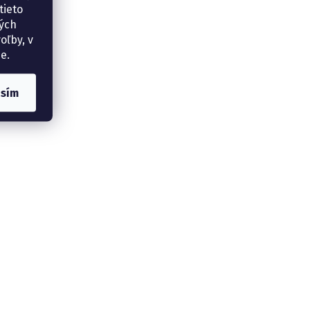
tieto
ných
oľby, v
e.
asím