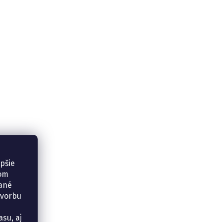
epšie
šom
vané
tvorbu
su, aj