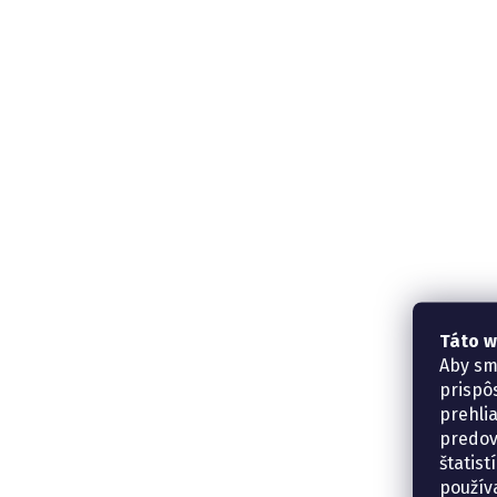
Táto w
Aby sm
prispô
prehli
predov
štatis
použív