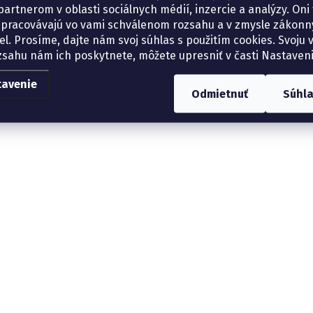
artnerom v oblasti sociálnych médií, inzercie a analýzy. Oni 
spracovávajú vo vami schválenom rozsahu a v zmysle zákon
el. Prosíme, dajte nám svoj súhlas s použitím cookies. Svoju v
zsahu nám ich poskytnete, môžete upresniť v časti Nastaveni
tavenie
Odmietnuť
Súhl