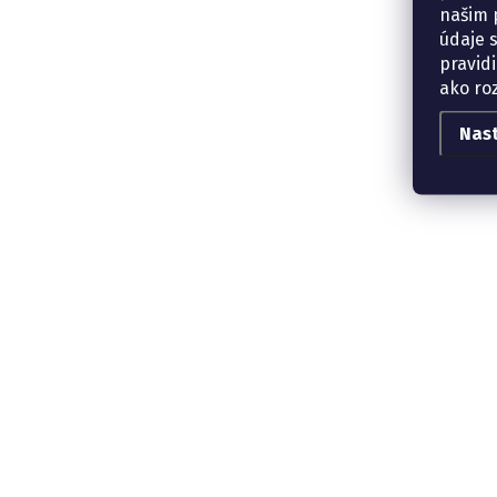
našim p
údaje 
pravidi
ako ro
Nas