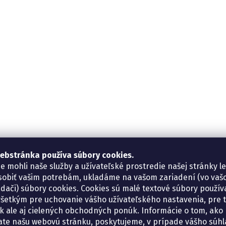
ebstránka používa súbory cookies.
e mohli naše služby a užívateľské prostredie našej stránky l
sobiť vašim potrebám, ukladáme na vašom zariadení (vo va
adači) súbory cookies. Cookies sú malé textové súbory použí
šetkým pre uchovanie vášho užívateľského nastavenia, pre 
tík ale aj cielených obchodných ponúk. Informácie o tom, ako
ate našu webovú stránku, poskytujeme, v prípade vášho súhla