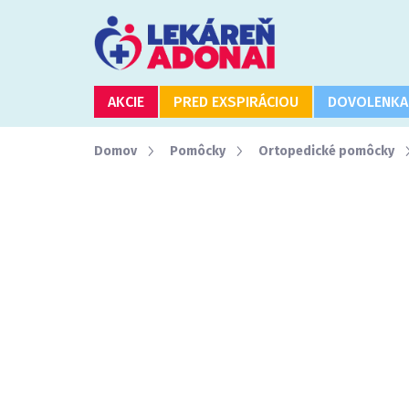
Prejsť
na
obsah
AKCIE
PRED EXSPIRÁCIOU
DOVOLENKA
Domov
Pomôcky
Ortopedické pomôcky