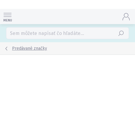
Prejsť
na
obsah
Hľadať
Predávané značky