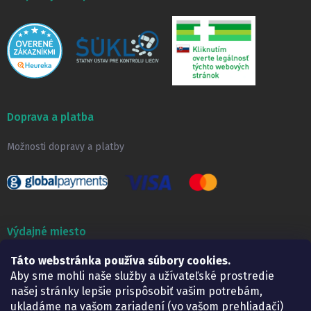
Doprava a platba
Možnosti dopravy a platby
Výdajné miesto
Táto webstránka používa súbory cookies.
Lekáreň ADONAI
Košice – Smetanova 2
Aby sme mohli naše služby a užívateľské prostredie
Pondelok:
07.30 – 15.30 h.
našej stránky lepšie prispôsobiť vašim potrebám,
Utorok:
07.30 – 16.00 h.
ukladáme na vašom zariadení (vo vašom prehliadači)