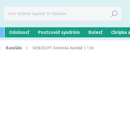
Hľadať
Odolnosť
Postcovid syndróm
Bolesť
Chrípka 
Bandáže
GENUSOFT kolenná bandáž | 1 ks