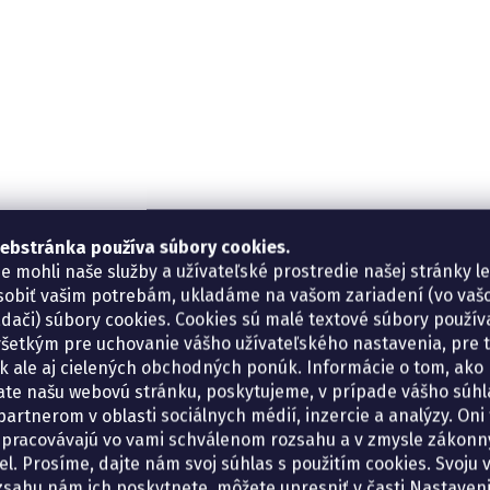
ebstránka používa súbory cookies.
e mohli naše služby a užívateľské prostredie našej stránky l
sobiť vašim potrebám, ukladáme na vašom zariadení (vo va
adači) súbory cookies. Cookies sú malé textové súbory použí
šetkým pre uchovanie vášho užívateľského nastavenia, pre 
tík ale aj cielených obchodných ponúk. Informácie o tom, ako
ate našu webovú stránku, poskytujeme, v prípade vášho súhla
artnerom v oblasti sociálnych médií, inzercie a analýzy. Oni 
spracovávajú vo vami schválenom rozsahu a v zmysle zákon
el. Prosíme, dajte nám svoj súhlas s použitím cookies. Svoju v
zsahu nám ich poskytnete, môžete upresniť v časti Nastaveni