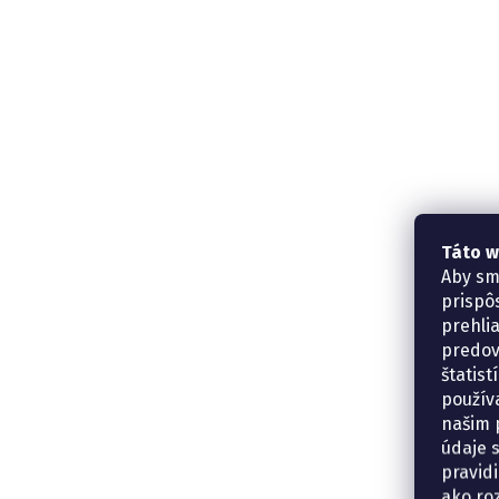
Táto w
Aby sm
prispô
prehli
predov
štatis
použív
našim p
údaje 
pravidi
ako ro