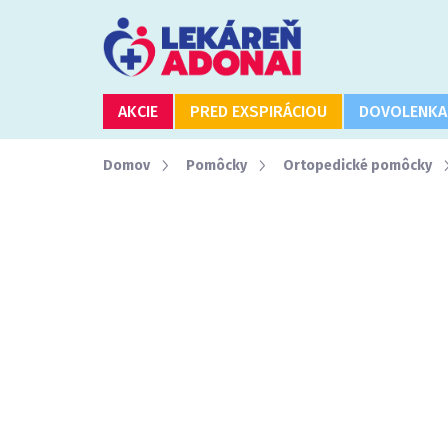
Prejsť
na
obsah
AKCIE
PRED EXSPIRÁCIOU
DOVOLENKA
Domov
Pomôcky
Ortopedické pomôcky