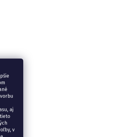
epšie
šom
vané
tvorbu
su, aj
tieto
ných
oľby, v
e.