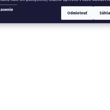
tavenie
Odmietnuť
Súhl