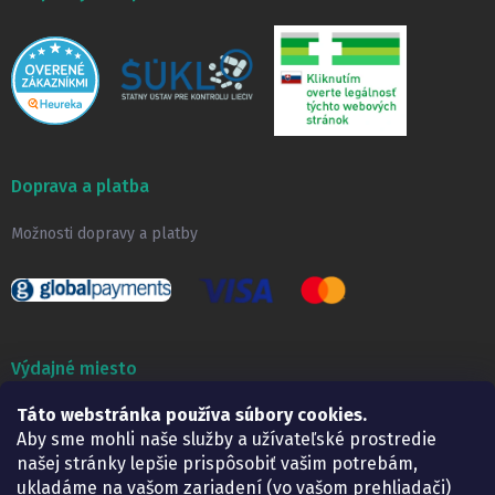
Doprava a platba
Možnosti dopravy a platby
Výdajné miesto
Táto webstránka používa súbory cookies.
Lekáreň ADONAI
Košice – Smetanova 2
Aby sme mohli naše služby a užívateľské prostredie
Pondelok:
07.30 – 15.30 h.
našej stránky lepšie prispôsobiť vašim potrebám,
Utorok:
07.30 – 16.00 h.
ukladáme na vašom zariadení (vo vašom prehliadači)