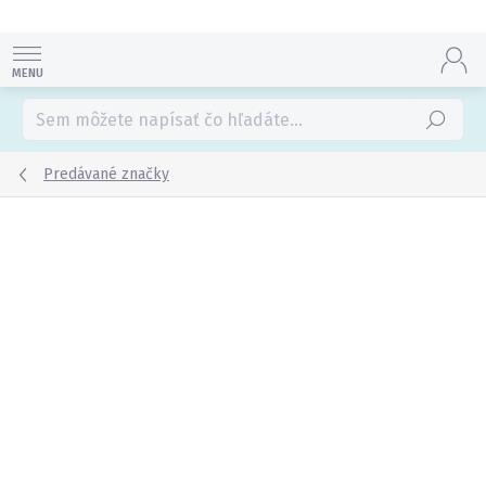
Prejsť
na
obsah
Hľadať
Predávané značky