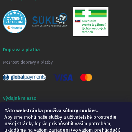
Doprava a platba
Možnosti dopravy a platby
Výdajné miesto
Táto webstránka používa súbory cookies.
Lekáreň ADONAI
Košice – Smetanova 2
Aby sme mohli naše služby a užívateľské prostredie
Pondelok:
07.30 – 15.30 h.
našej stránky lepšie prispôsobiť vašim potrebám,
Utorok:
07.30 – 16.00 h.
ukladáme na vašom zariadení (vo vašom prehliadači)