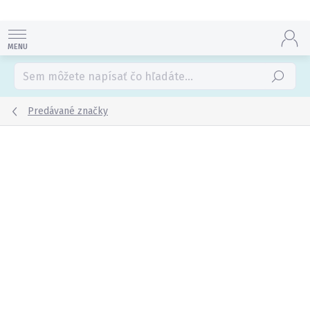
Prejsť
na
obsah
Hľadať
Predávané značky