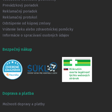
i
Prevádzkový poriadok
e
Reklamačný poriadok
Reklamačný protokol
Odstúpenie od kúpnej zmluvy
Vrátenie lieku alebo zdravotníckej pomôcky
Informácie o spracúvaní osobných údajov
Bezpečný nákup
Doprava a platba
Možnosti dopravy a platby