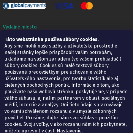
Výdajné miesto
Táto webstránka používa súbory cookies.
Lekáreň ADONAI
Košice – Smetanova 2
Aby sme mohli naše služby a užívateľské prostredie
Pondelok:
07.30 – 15.30 h.
našej stránky lepšie prispôsobiť vašim potrebám,
Utorok:
07.30 – 16.00 h.
ukladáme na vašom zariadení (vo vašom prehliadači)
Streda:
07.30 – 16.00 h.
súbory cookies. Cookies sú malé textové súbory
Štvrtok:
07.30 – 15.30 h.
používané predovšetkým pre uchovanie vášho
Piatok:
07.30 – 15.30 h.
užívateľského nastavenia, pre tvorbu štatistík ale aj
cielených obchodných ponúk. Informácie o tom, ako
KONTAKT
používate našu webovú stránku, poskytujeme, v prípade
vášho súhlasu, aj našim partnerom v oblasti sociálnych
eshop
@
lekarenadonai.sk
médií, inzercie a analýzy. Oni tieto údaje spracovávajú
+421 948 203 203
vo vami schválenom rozsahu a v zmysle zákonných
pravidiel. Prosíme, dajte nám svoj súhlas s použitím
Nájdete nás na Facebooku.
cookies. Svoju voľby, v ako rozsahu nám ich poskytnete,
lekarenadonai/
môžete upresniť v časti Nastavenie.