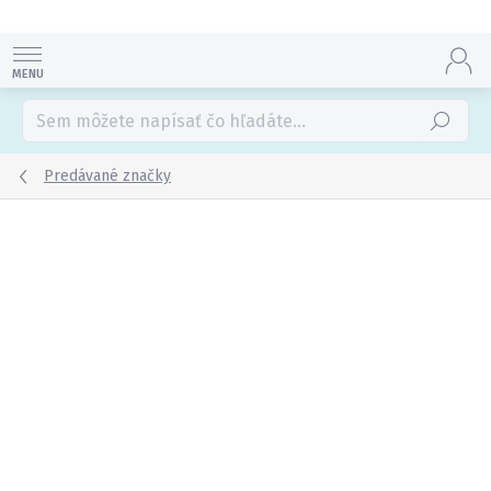
Prejsť
na
obsah
Hľadať
Predávané značky