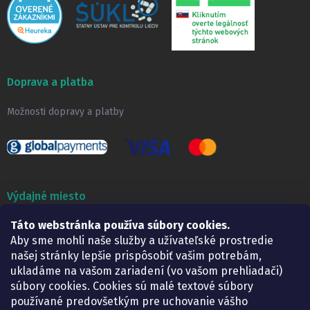
Doprava a platba
Možnosti dopravy a platby
Výdajné miesto
Lekáreň ADONAI
Táto webstránka používa súbory cookies.
Košice – Smetanova 2
Aby sme mohli naše služby a užívateľské prostredie
Pondelok:
07.30 – 15.30 h.
našej stránky lepšie prispôsobiť vašim potrebám,
Utorok:
07.30 – 16.00 h.
ukladáme na vašom zariadení (vo vašom prehliadači)
Streda:
07.30 – 16.00 h.
súbory cookies. Cookies sú malé textové súbory
Štvrtok:
07.30 – 15.30 h.
používané predovšetkým pre uchovanie vášho
Piatok:
07.30 – 15.30 h.