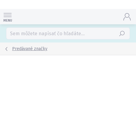
Prejsť
na
obsah
Hľadať
Predávané značky