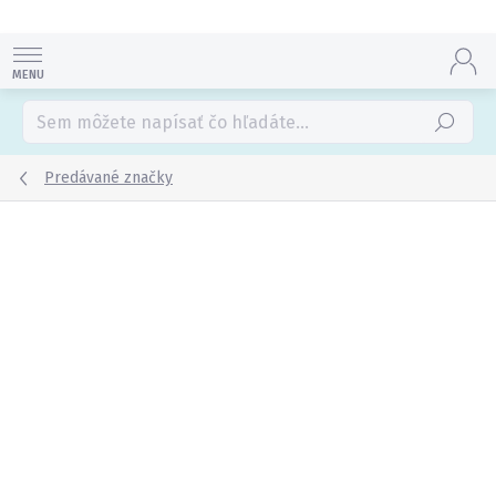
Prejsť
na
obsah
Hľadať
Predávané značky