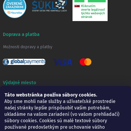
Doprava a platba
Možnosti dopravy a platby
Výdajné miesto
Lekáreň ADONAI
Táto webstránka používa súbory cookies.
Košice – Smetanova 2
Aby sme mohli naše služby a užívateľské prostredie
Pondelok:
07.30 – 15.30 h.
našej stránky lepšie prispôsobiť vašim potrebám,
Utorok:
07.30 – 16.00 h.
ukladáme na vašom zariadení (vo vašom prehliadači)
Streda:
07.30 – 16.00 h.
súbory cookies. Cookies sú malé textové súbory
Štvrtok:
07.30 – 15.30 h.
používané predovšetkým pre uchovanie vášho
Piatok:
07.30 – 15.30 h.