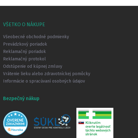
Z
á
p
VŠETKO O NÁKUPE
ä
t
Všeobecné obchodné podmienky
i
Prevádzkový poriadok
e
Reklamačný poriadok
Reklamačný protokol
Odstúpenie od kúpnej zmluvy
Vrátenie lieku alebo zdravotníckej pomôcky
Informácie o spracúvaní osobných údajov
Bezpečný nákup