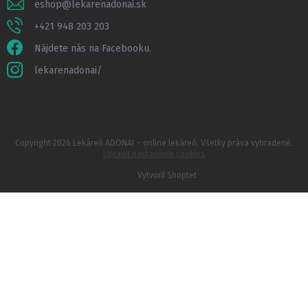
eshop
@
lekarenadonai.sk
+421 948 203 203
Nájdete nás na Facebooku.
lekarenadonai/
Copyright 2026
Lekáreň ADONAI – online lekáreň
. Všetky práva vyhradené.
Upraviť nastavenie cookies
Vytvoril Shoptet