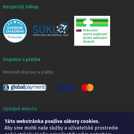
u
Bezpečný nákup
Doprava a platba
Možnosti dopravy a platby
Výdajné miesto
Táto webstránka používa súbory cookies.
Lekáreň ADONAI
Košice – Smetanova 2
Aby sme mohli naše služby a užívateľské prostredie
Pondelok:
07.30 – 15.30 h.