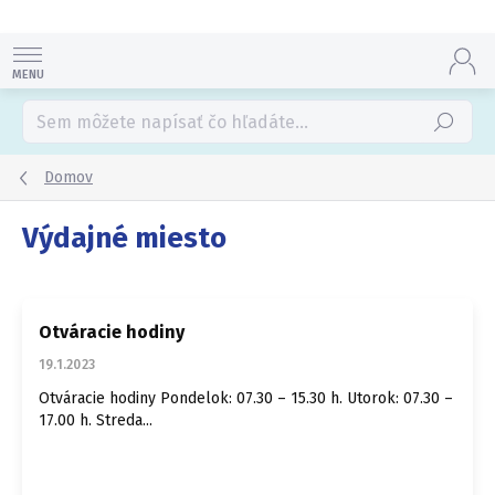
Prejsť
na
obsah
Hľadať
Domov
Výdajné miesto
V
ý
Otváracie hodiny
p
i
19.1.2023
s
Otváracie hodiny Pondelok: 07.30 – 15.30 h. Utorok: 07.30 –
č
17.00 h. Streda...
l
á
n