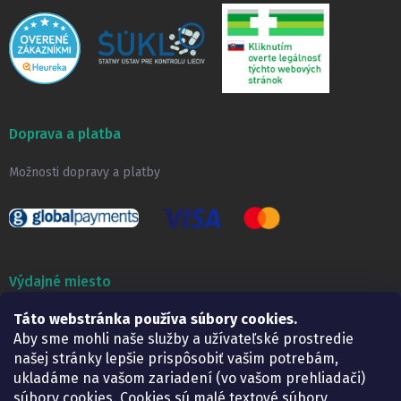
Doprava a platba
Možnosti dopravy a platby
Výdajné miesto
Táto webstránka používa súbory cookies.
Lekáreň ADONAI
Košice – Smetanova 2
Aby sme mohli naše služby a užívateľské prostredie
Pondelok:
07.30 – 15.30 h.
našej stránky lepšie prispôsobiť vašim potrebám,
Utorok:
07.30 – 16.00 h.
ukladáme na vašom zariadení (vo vašom prehliadači)
Streda:
07.30 – 16.00 h.
súbory cookies. Cookies sú malé textové súbory