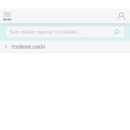
Prejsť
na
obsah
Hľadať
Predávané značky