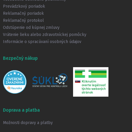
i
Prevádzkový poriadok
e
Reklamačný poriadok
Reklamačný protokol
Odstúpenie od kúpnej zmluvy
Vrátenie lieku alebo zdravotníckej pomôcky
Informácie o spracúvaní osobných údajov
Bezpečný nákup
Doprava a platba
Možnosti dopravy a platby