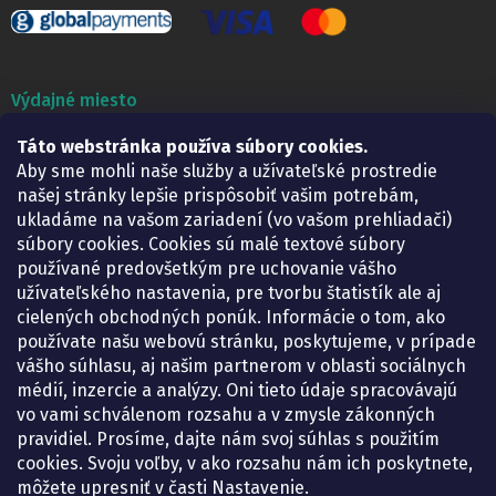
Výdajné miesto
Táto webstránka používa súbory cookies.
Lekáreň ADONAI
Košice – Smetanova 2
Aby sme mohli naše služby a užívateľské prostredie
Pondelok:
07.30 – 15.30 h.
našej stránky lepšie prispôsobiť vašim potrebám,
Utorok:
07.30 – 16.00 h.
ukladáme na vašom zariadení (vo vašom prehliadači)
Streda:
07.30 – 16.00 h.
súbory cookies. Cookies sú malé textové súbory
Štvrtok:
07.30 – 15.30 h.
používané predovšetkým pre uchovanie vášho
Piatok:
07.30 – 15.30 h.
užívateľského nastavenia, pre tvorbu štatistík ale aj
cielených obchodných ponúk. Informácie o tom, ako
KONTAKT
používate našu webovú stránku, poskytujeme, v prípade
vášho súhlasu, aj našim partnerom v oblasti sociálnych
eshop
@
lekarenadonai.sk
médií, inzercie a analýzy. Oni tieto údaje spracovávajú
+421 948 203 203
vo vami schválenom rozsahu a v zmysle zákonných
pravidiel. Prosíme, dajte nám svoj súhlas s použitím
Nájdete nás na Facebooku.
cookies. Svoju voľby, v ako rozsahu nám ich poskytnete,
lekarenadonai/
môžete upresniť v časti Nastavenie.