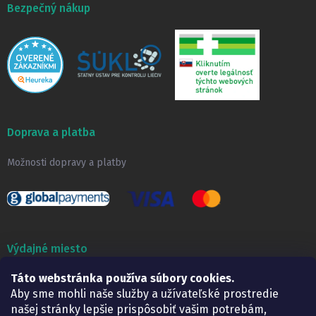
Bezpečný nákup
Doprava a platba
Možnosti dopravy a platby
Výdajné miesto
Táto webstránka používa súbory cookies.
Lekáreň ADONAI
Košice – Smetanova 2
Aby sme mohli naše služby a užívateľské prostredie
Pondelok:
07.30 – 15.30 h.
našej stránky lepšie prispôsobiť vašim potrebám,