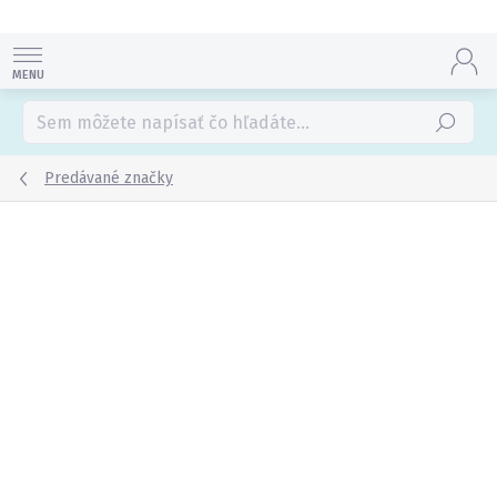
Prejsť
na
obsah
Hľadať
Predávané značky