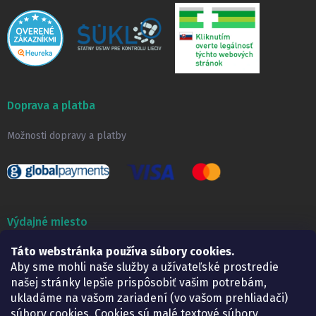
Doprava a platba
Možnosti dopravy a platby
Výdajné miesto
Táto webstránka používa súbory cookies.
Lekáreň ADONAI
Košice – Smetanova 2
Aby sme mohli naše služby a užívateľské prostredie
Pondelok:
07.30 – 15.30 h.
našej stránky lepšie prispôsobiť vašim potrebám,
Utorok:
07.30 – 16.00 h.
ukladáme na vašom zariadení (vo vašom prehliadači)
Streda:
07.30 – 16.00 h.
súbory cookies. Cookies sú malé textové súbory