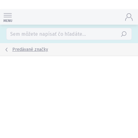
Prejsť
na
obsah
Hľadať
Predávané značky