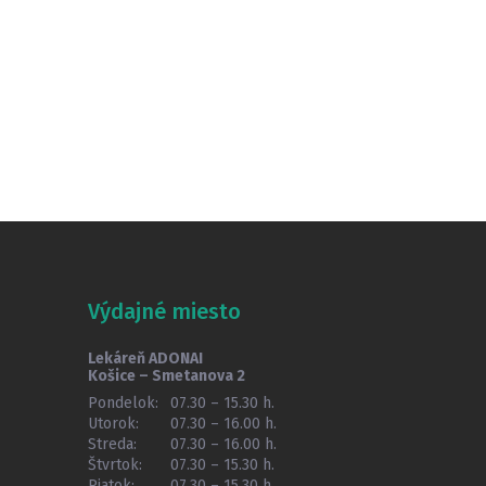
Výdajné miesto
Lekáreň ADONAI
Košice – Smetanova 2
Pondelok:
07.30 – 15.30 h.
Utorok:
07.30 – 16.00 h.
Streda:
07.30 – 16.00 h.
Štvrtok:
07.30 – 15.30 h.
Piatok:
07.30 – 15.30 h.