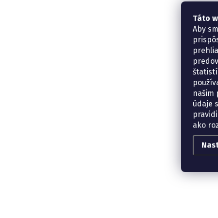
Táto w
Aby sm
prispô
prehli
predov
štatis
použív
našim p
údaje 
pravidi
ako ro
Nas