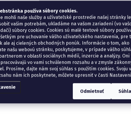
ebstránka používa súbory cookies.
e mohli naše služby a užívateľské prostredie našej stránky l
sobiť vašim potrebám, ukladáme na vašom zariadení (vo va
adači) súbory cookies. Cookies sú malé textové súbory použí
šetkým pre uchovanie vášho užívateľského nastavenia, pre 
tík ale aj cielených obchodných ponúk. Informácie o tom, ako
ate našu webovú stránku, poskytujeme, v prípade vášho súhla
artnerom v oblasti sociálnych médií, inzercie a analýzy. Oni 
spracovávajú vo vami schválenom rozsahu a v zmysle zákon
el. Prosíme, dajte nám svoj súhlas s použitím cookies. Svoju v
zsahu nám ich poskytnete, môžete upresniť v časti Nastaveni
tavenie
Odmietnuť
Súhl