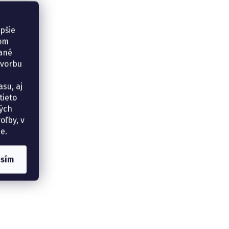
epšie
šom
vané
tvorbu
su, aj
tieto
ných
oľby, v
e.
asím