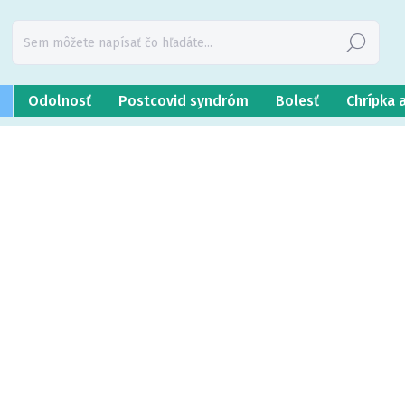
Hľadať
Odolnosť
Postcovid syndróm
Bolesť
Chrípka 