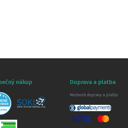
pečný nákup
Doprava a platba
Možnosti dopravy a platby