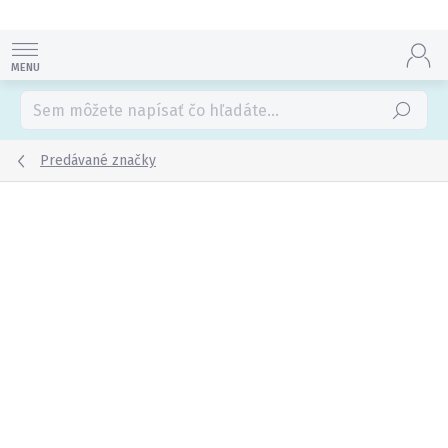
Prejsť
na
obsah
Hľadať
Predávané značky