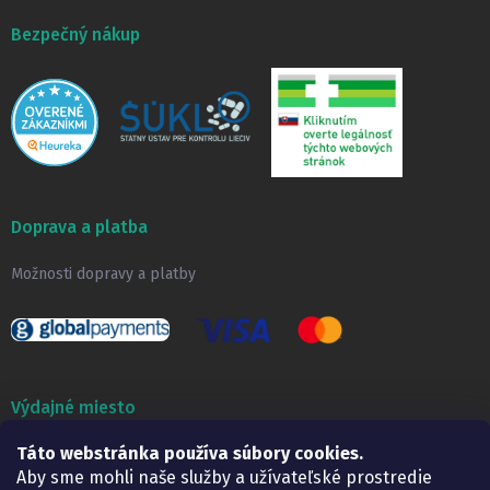
Bezpečný nákup
Doprava a platba
Možnosti dopravy a platby
Výdajné miesto
Táto webstránka používa súbory cookies.
Lekáreň ADONAI
Košice – Smetanova 2
Aby sme mohli naše služby a užívateľské prostredie