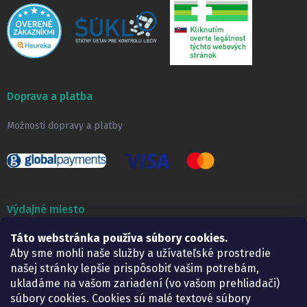
Doprava a platba
Možnosti dopravy a platby
Výdajné miesto
Táto webstránka používa súbory cookies.
Lekáreň ADONAI
Košice – Smetanova 2
Aby sme mohli naše služby a užívateľské prostredie
Pondelok:
07.30 – 15.30 h.
našej stránky lepšie prispôsobiť vašim potrebám,
Utorok:
07.30 – 16.00 h.
ukladáme na vašom zariadení (vo vašom prehliadači)
Streda:
07.30 – 16.00 h.
súbory cookies. Cookies sú malé textové súbory
Štvrtok:
07.30 – 15.30 h.