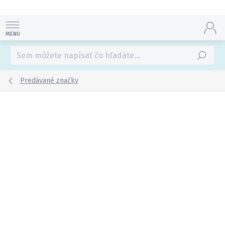
Prejsť
na
obsah
Hľadať
Predávané značky