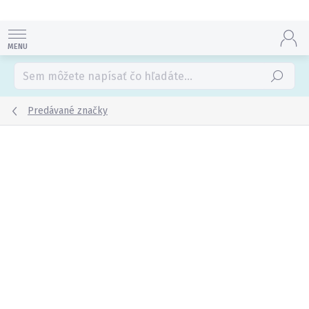
Prejsť
na
obsah
Hľadať
Predávané značky