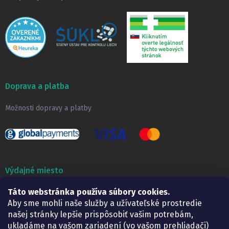
Doprava a platba
Možnosti dopravy a platby
Výdajné miesto
Táto webstránka používa súbory cookies.
Lekáreň ADONAI
Košice – Smetanova 2
Aby sme mohli naše služby a užívateľské prostredie
Pondelok:
07.30 – 15.30 h.
našej stránky lepšie prispôsobiť vašim potrebám,
Utorok:
07.30 – 16.00 h.
ukladáme na vašom zariadení (vo vašom prehliadači)