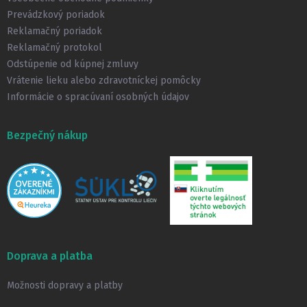
i
Prevádzkový poriadok
e
Reklamačný poriadok
Reklamačný protokol
Odstúpenie od kúpnej zmluvy
Vrátenie lieku alebo zdravotníckej pomôcky
Informácie o spracúvaní osobných údajov
Bezpečný nákup
Doprava a platba
Možnosti dopravy a platby