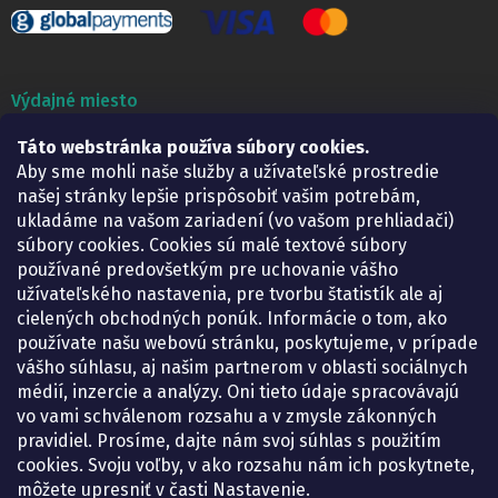
Výdajné miesto
Táto webstránka používa súbory cookies.
Lekáreň ADONAI
Košice – Smetanova 2
Aby sme mohli naše služby a užívateľské prostredie
Pondelok:
07.30 – 15.30 h.
našej stránky lepšie prispôsobiť vašim potrebám,
Utorok:
07.30 – 16.00 h.
ukladáme na vašom zariadení (vo vašom prehliadači)
Streda:
07.30 – 16.00 h.
súbory cookies. Cookies sú malé textové súbory
Štvrtok:
07.30 – 15.30 h.
používané predovšetkým pre uchovanie vášho
Piatok:
07.30 – 15.30 h.
užívateľského nastavenia, pre tvorbu štatistík ale aj
cielených obchodných ponúk. Informácie o tom, ako
KONTAKT
používate našu webovú stránku, poskytujeme, v prípade
vášho súhlasu, aj našim partnerom v oblasti sociálnych
eshop
@
lekarenadonai.sk
médií, inzercie a analýzy. Oni tieto údaje spracovávajú
+421 948 203 203
vo vami schválenom rozsahu a v zmysle zákonných
pravidiel. Prosíme, dajte nám svoj súhlas s použitím
Nájdete nás na Facebooku.
cookies. Svoju voľby, v ako rozsahu nám ich poskytnete,
lekarenadonai/
môžete upresniť v časti Nastavenie.