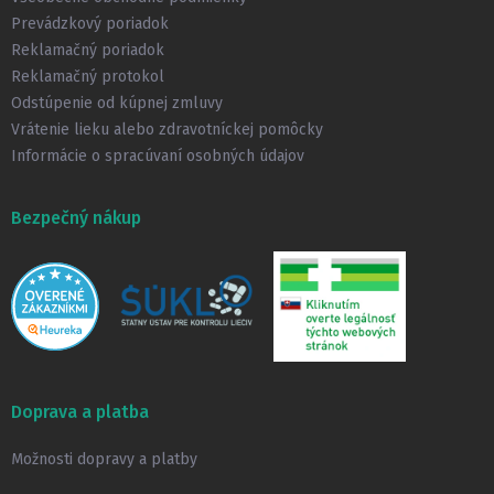
i
Prevádzkový poriadok
e
Reklamačný poriadok
Reklamačný protokol
Odstúpenie od kúpnej zmluvy
Vrátenie lieku alebo zdravotníckej pomôcky
Informácie o spracúvaní osobných údajov
Bezpečný nákup
Doprava a platba
Možnosti dopravy a platby