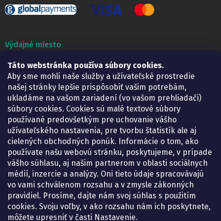
Výdajné miesto
Táto webstránka používa súbory cookies.
Lekáreň ADONAI
Košice – Smetanova 2
Aby sme mohli naše služby a užívateľské prostredie
Pondelok:
07.30 – 15.30 h.
našej stránky lepšie prispôsobiť vašim potrebám,
Utorok:
07.30 – 16.00 h.
ukladáme na vašom zariadení (vo vašom prehliadači)
Streda:
07.30 – 16.00 h.
súbory cookies. Cookies sú malé textové súbory
Štvrtok:
07.30 – 15.30 h.
používané predovšetkým pre uchovanie vášho
Piatok:
07.30 – 15.30 h.
užívateľského nastavenia, pre tvorbu štatistík ale aj
cielených obchodných ponúk. Informácie o tom, ako
KONTAKT
používate našu webovú stránku, poskytujeme, v prípade
vášho súhlasu, aj našim partnerom v oblasti sociálnych
eshop
@
lekarenadonai.sk
médií, inzercie a analýzy. Oni tieto údaje spracovávajú
+421 948 203 203
vo vami schválenom rozsahu a v zmysle zákonných
pravidiel. Prosíme, dajte nám svoj súhlas s použitím
Nájdete nás na Facebooku.
cookies. Svoju voľby, v ako rozsahu nám ich poskytnete,
lekarenadonai/
môžete upresniť v časti Nastavenie.