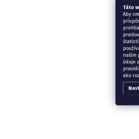
Táto w
Aby sm
prispô
prehli
predov
štatis
použív
našim p
údaje 
pravidi
ako ro
Nas