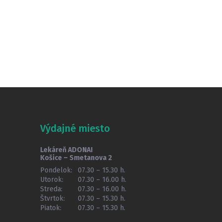
Výdajné miesto
Lekáreň ADONAI
Košice – Smetanova 2
Pondelok:
07.30 – 15.30 h.
Utorok:
07.30 – 16.00 h.
Streda:
07.30 – 16.00 h.
Štvrtok:
07.30 – 15.30 h.
Piatok:
07.30 – 15.30 h.