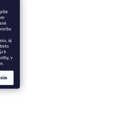
epšie
šom
vané
tvorbu
su, aj
tieto
ných
oľby, v
e.
asím