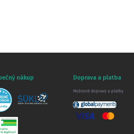
pečný nákup
Doprava a platba
Možnosti dopravy a platby