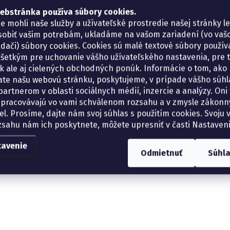
ebstránka používa súbory cookies.
e mohli naše služby a užívateľské prostredie našej stránky l
sobiť vašim potrebám, ukladáme na vašom zariadení (vo va
adači) súbory cookies. Cookies sú malé textové súbory použí
šetkým pre uchovanie vášho užívateľského nastavenia, pre 
tík ale aj cielených obchodných ponúk. Informácie o tom, ako
ate našu webovú stránku, poskytujeme, v prípade vášho súhla
artnerom v oblasti sociálnych médií, inzercie a analýzy. Oni 
spracovávajú vo vami schválenom rozsahu a v zmysle zákon
el. Prosíme, dajte nám svoj súhlas s použitím cookies. Svoju v
zsahu nám ich poskytnete, môžete upresniť v časti Nastaveni
tavenie
Odmietnuť
Súhl