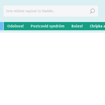
Hľadať
Odolnosť
Postcovid syndróm
Bolesť
Chrípka 