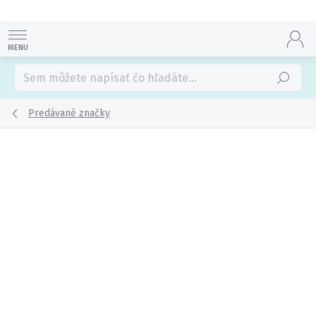
Prejsť
na
obsah
Hľadať
Predávané značky