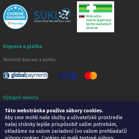
Doprava a platba
Možnosti dopravy a platby
Výdajné miesto
Táto webstránka používa súbory cookies.
Lekáreň ADONAI
Košice – Smetanova 2
Aby sme mohli naše služby a užívateľské prostredie
Pondelok:
07.30 – 15.30 h.
našej stránky lepšie prispôsobiť vašim potrebám,
Utorok:
07.30 – 16.00 h.
ukladáme na vašom zariadení (vo vašom prehliadači)
Streda:
07.30 – 16.00 h.
súbory cookies. Cookies sú malé textové súbory