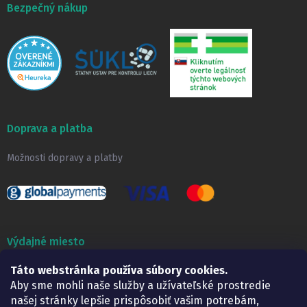
Bezpečný nákup
Doprava a platba
Možnosti dopravy a platby
Výdajné miesto
Táto webstránka používa súbory cookies.
Lekáreň ADONAI
Košice – Smetanova 2
Aby sme mohli naše služby a užívateľské prostredie
Pondelok:
07.30 – 15.30 h.
našej stránky lepšie prispôsobiť vašim potrebám,