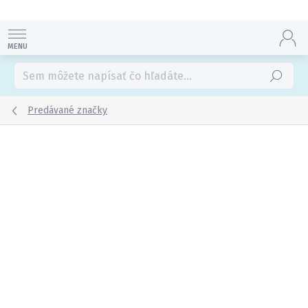
Prejsť
na
obsah
Hľadať
Predávané značky