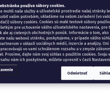
ebstránka používa súbory cookies.
e mohli naše služby a užívateľské prostredie našej stránky l
sobiť vašim potrebám, ukladáme na vašom zariadení (vo va
adači) súbory cookies. Cookies sú malé textové súbory použí
šetkým pre uchovanie vášho užívateľského nastavenia, pre 
tík ale aj cielených obchodných ponúk. Informácie o tom, ako
ate našu webovú stránku, poskytujeme, v prípade vášho súhla
artnerom v oblasti sociálnych médií, inzercie a analýzy. Oni 
spracovávajú vo vami schválenom rozsahu a v zmysle zákon
el. Prosíme, dajte nám svoj súhlas s použitím cookies. Svoju v
zsahu nám ich poskytnete, môžete upresniť v časti Nastaveni
tavenie
Odmietnuť
Súhl