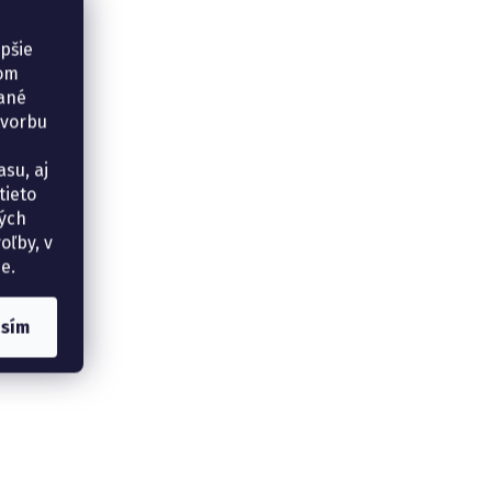
epšie
šom
vané
tvorbu
su, aj
tieto
ných
oľby, v
e.
asím