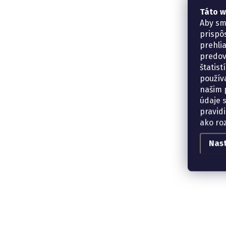
Táto w
Aby sm
prispô
prehli
predov
štatis
použív
našim p
údaje 
pravidi
ako ro
Nas