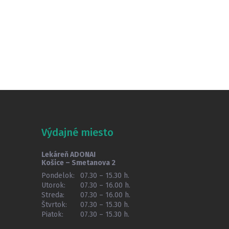
Výdajné miesto
Lekáreň ADONAI
Košice – Smetanova 2
Pondelok:
07.30 – 15.30 h.
Utorok:
07.30 – 16.00 h.
Streda:
07.30 – 16.00 h.
Štvrtok:
07.30 – 15.30 h.
Piatok:
07.30 – 15.30 h.