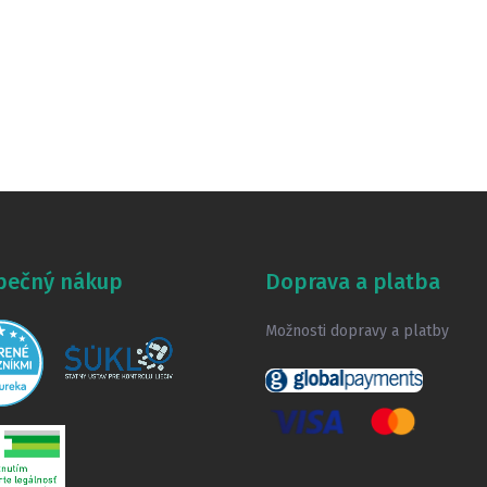
pečný nákup
Doprava a platba
Možnosti dopravy a platby