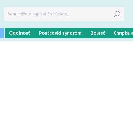
Hľadať
Odolnosť
Postcovid syndróm
Bolesť
Chrípka 