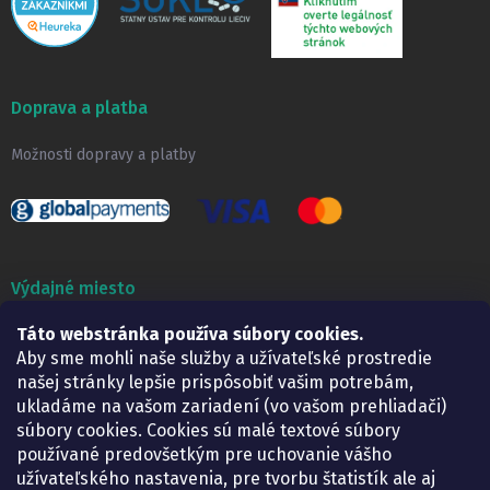
Doprava a platba
Možnosti dopravy a platby
Výdajné miesto
Lekáreň ADONAI
Táto webstránka používa súbory cookies.
Košice – Smetanova 2
Aby sme mohli naše služby a užívateľské prostredie
Pondelok:
07.30 – 15.30 h.
našej stránky lepšie prispôsobiť vašim potrebám,
Utorok:
07.30 – 16.00 h.
ukladáme na vašom zariadení (vo vašom prehliadači)
Streda:
07.30 – 16.00 h.
súbory cookies. Cookies sú malé textové súbory
Štvrtok:
07.30 – 15.30 h.
používané predovšetkým pre uchovanie vášho
Piatok:
07.30 – 15.30 h.
užívateľského nastavenia, pre tvorbu štatistík ale aj