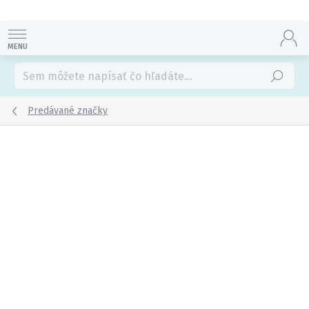
Prejsť
na
obsah
Hľadať
Predávané značky