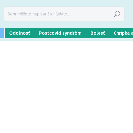
Hľadať
Odolnosť
Postcovid syndróm
Bolesť
Chrípka 