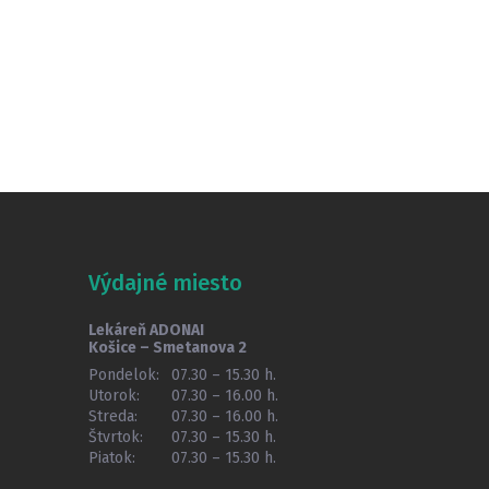
Výdajné miesto
Lekáreň ADONAI
Košice – Smetanova 2
Pondelok:
07.30 – 15.30 h.
Utorok:
07.30 – 16.00 h.
Streda:
07.30 – 16.00 h.
Štvrtok:
07.30 – 15.30 h.
Piatok:
07.30 – 15.30 h.