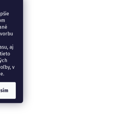
epšie
šom
vané
tvorbu
su, aj
tieto
ných
oľby, v
e.
asím