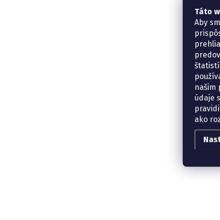
Táto w
Aby sm
prispô
prehli
predov
štatis
použív
našim p
údaje 
pravidi
ako ro
Nas