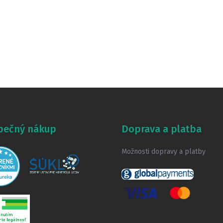
pečný nákup
Doprava a platba
Možnosti dopravy a platby