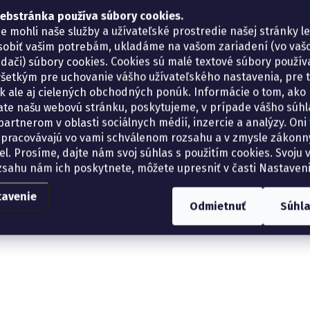
ebstránka používa súbory cookies.
e mohli naše služby a užívateľské prostredie našej stránky l
sobiť vašim potrebám, ukladáme na vašom zariadení (vo va
adači) súbory cookies. Cookies sú malé textové súbory použí
šetkým pre uchovanie vášho užívateľského nastavenia, pre 
tík ale aj cielených obchodných ponúk. Informácie o tom, ako
ate našu webovú stránku, poskytujeme, v prípade vášho súhla
artnerom v oblasti sociálnych médií, inzercie a analýzy. Oni 
spracovávajú vo vami schválenom rozsahu a v zmysle zákon
el. Prosíme, dajte nám svoj súhlas s použitím cookies. Svoju v
zsahu nám ich poskytnete, môžete upresniť v časti Nastaveni
tavenie
Odmietnuť
Súhl